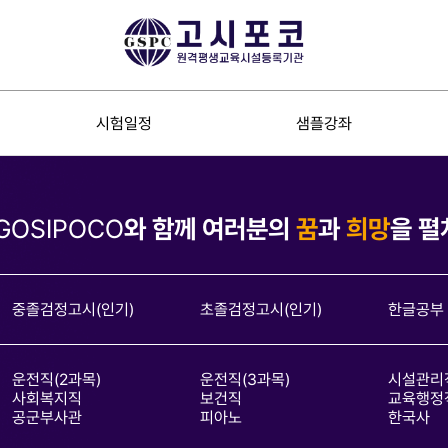
시험일정
샘플강좌
GOSIPOCO
와 함께 여러분의
꿈
과
희망
을 펼
중졸검정고시(인기)
초졸검정고시(인기)
한글공부
운전직(2과목)
운전직(3과목)
시설관리
사회복지직
보건직
교육행정
공군부사관
피아노
한국사