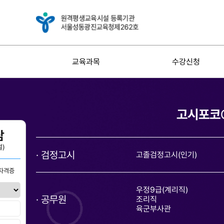
교육과목
수강신청
고시포코
담
절)
검정고시
고졸검정고시(인기)
자격증
우정9급(계리직)
공무원
조리직
육군부사관