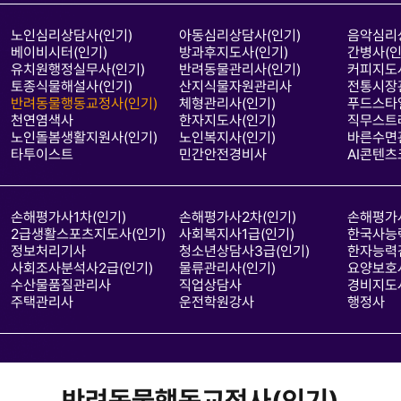
노인심리상담사(인기)
아동심리상담사(인기)
음악심리
베이비시터(인기)
방과후지도사(인기)
간병사(인
유치원행정실무사(인기)
반려동물관리사(인기)
커피지도사
토종식물해설사(인기)
산지식물자원관리사
전통시장
반려동물행동교정사(인기)
체형관리사(인기)
푸드스타
천연염색사
한자지도사(인기)
직무스트
노인돌봄생활지원사(인기)
노인복지사(인기)
바른수면
타투이스트
민간안전경비사
AI콘텐츠
손해평가사1차(인기)
손해평가사2차(인기)
손해평가사
2급생활스포츠지도사(인기)
사회복지사1급(인기)
한국사능
정보처리기사
청소년상담사3급(인기)
한자능력
사회조사분석사2급(인기)
물류관리사(인기)
요양보호사
수산물품질관리사
직업상담사
경비지도
주택관리사
운전학원강사
행정사
반려동물행동교정사(인기)