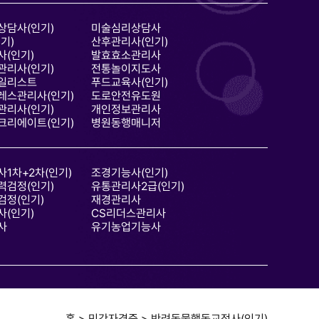
상담사(인기)
미술심리상담사
기)
산후관리사(인기)
(인기)
발효효소관리사
관리사(인기)
전통놀이지도사
일리스트
푸드교육사(인기)
레스관리사(인기)
도로안전유도원
관리사(인기)
개인정보관리사
크리에이트(인기)
병원동행매니저
1차+2차(인기)
조경기능사(인기)
력검정(인기)
유통관리사2급(인기)
검정(인기)
재경관리사
(인기)
CS리더스관리사
사
유기농업기능사
홈 > 민간자격증 > 반려동물행동교정사(인기)