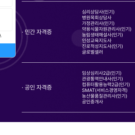
심리상담사(인기)
병원목회상담사
가정관리사(인기)
약용식물자원관리사(인기)
민간 자격증
농림생태해설사(인기)
.
인성교육지도사
진로적성지도사(인기)
글로벌셀러
임상심리사2급(인기)
관광통역안내사(인기)
컴퓨터활용능력2급(인기)
공인 자격증
SMAT(서비스경영자격)
농산물품질관리사(인기)
공인중개사