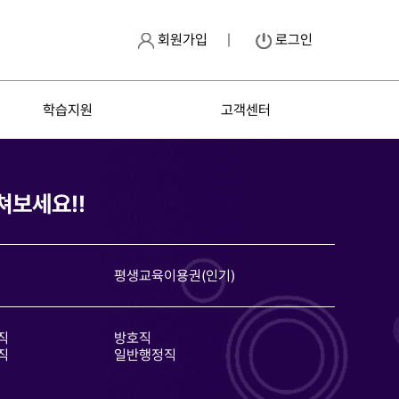
회원가입
로그인
학습지원
고객센터
쳐보세요!!
평생교육이용권(인기)
직
방호직
직
일반행정직