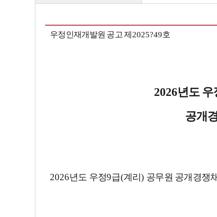
우정인재개발원 공고 제
2025
?
49
호
2026
년도 우
공개경
2026
년도 우정
9
급
(
계리
)
공무원 공개경쟁채