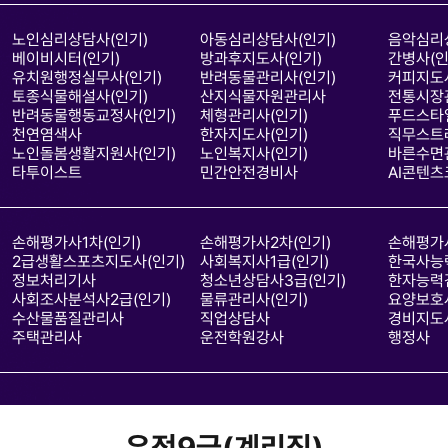
노인심리상담사(인기)
아동심리상담사(인기)
음악심리
베이비시터(인기)
방과후지도사(인기)
간병사(인
유치원행정실무사(인기)
반려동물관리사(인기)
커피지도사
토종식물해설사(인기)
산지식물자원관리사
전통시장
반려동물행동교정사(인기)
체형관리사(인기)
푸드스타
천연염색사
한자지도사(인기)
직무스트
노인돌봄생활지원사(인기)
노인복지사(인기)
바른수면
타투이스트
민간안전경비사
AI콘텐츠
손해평가사1차(인기)
손해평가사2차(인기)
손해평가사
2급생활스포츠지도사(인기)
사회복지사1급(인기)
한국사능
정보처리기사
청소년상담사3급(인기)
한자능력
사회조사분석사2급(인기)
물류관리사(인기)
요양보호사
수산물품질관리사
직업상담사
경비지도
주택관리사
운전학원강사
행정사
우정9급(계리직)