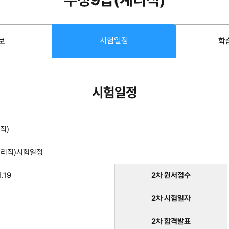
시험일정
보
학
시험일정
직)
(계리직)시험일정
.19
2차 원서접수
2차 시험일자
2차 합격발표