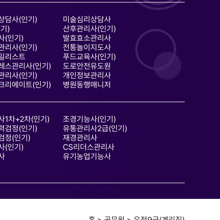
상담사(인기)
미술심리상담사
기)
산후관리사(인기)
(인기)
발효효소관리사
관리사(인기)
전통놀이지도사
일리스트
푸드교육사(인기)
레스관리사(인기)
도로안전유도원
관리사(인기)
개인정보관리사
크리에이트(인기)
병원동행매니저
1차+2차(인기)
조경기능사(인기)
력검정(인기)
유통관리사2급(인기)
검정(인기)
재경관리사
(인기)
CS리더스관리사
사
유기농업기능사
홈 > 공무원 > 우정9급(계리직)