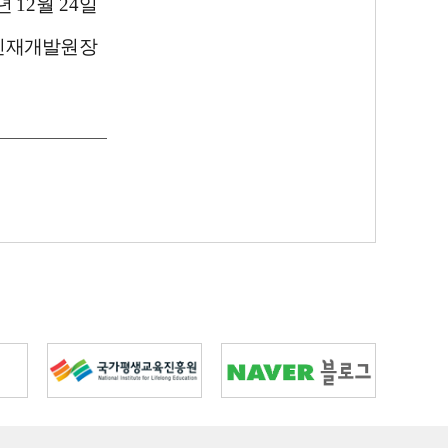
년
12
월
24
일
인재개발원장