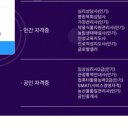
심리상담사(인기)
병원목회상담사
가정관리사(인기)
약용식물자원관리사(인기)
민간 자격증
농림생태해설사(인기)
.
인성교육지도사
진로적성지도사(인기)
글로벌셀러
임상심리사2급(인기)
관광통역안내사(인기)
컴퓨터활용능력2급(인기)
공인 자격증
SMAT(서비스경영자격)
농산물품질관리사(인기)
공인중개사