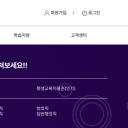
회원가입
로그인
학습지원
고객센터
쳐보세요!!
평생교육이용권(인기)
직
방호직
직
일반행정직