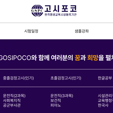
시험일정
샘플강좌
GOSIPOCO
와 함께 여러분의
꿈
과
희망
을 펼
중졸검정고시(인기)
초졸검정고시(인기)
한글공부
운전직(2과목)
운전직(3과목)
시설관리
사회복지직
보건직
교육행정
공군부사관
피아노
한국사