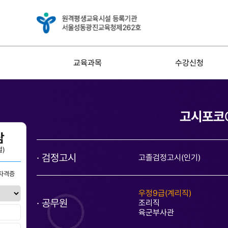
교육과목
수강신청
고시포코
담
절)
검정고시
고졸검정고시(인기)
자격증
우정9급(계리직)
공무원
조리직
육군부사관